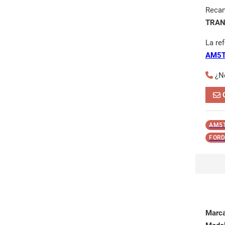
Reca
TRAN
La re
AM5T
¿N
AM5
FORD
Marc