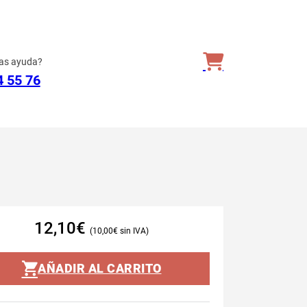
as ayuda?
4 55 76
12,10
€
10,00
€
AÑADIR AL CARRITO