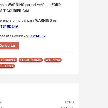
mbio
WARNING
para el vehículo
FORD
SIT COURIER C4A
.
ferencia principal para
WARNING
es
1318D24A
.
ecesitas ayuda?
961234567
Consultar
T1318D24A
ELECTRICIDAD
WARNING
 TRANSIT
a
:
FORD