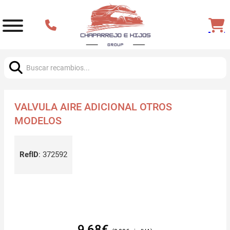
Buscar:
VALVULA AIRE ADICIONAL OTROS
MODELOS
RefID
:
372592
9,68
€