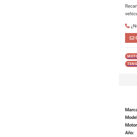
Reca
vehíc
¿N
MOTO
TENS
Marc
Mode
Motor
Año
: