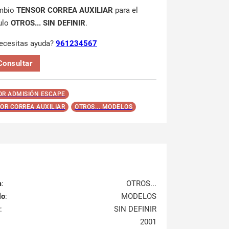
mbio
TENSOR CORREA AUXILIAR
para el
ulo
OTROS... SIN DEFINIR
.
ecesitas ayuda?
961234567
Consultar
R ADMISIÓN ESCAPE
OR CORREA AUXILIAR
OTROS... MODELOS
a
:
OTROS...
lo
:
MODELOS
:
SIN DEFINIR
2001