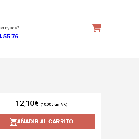
as ayuda?
4 55 76
12,10
€
10,00
€
AÑADIR AL CARRITO