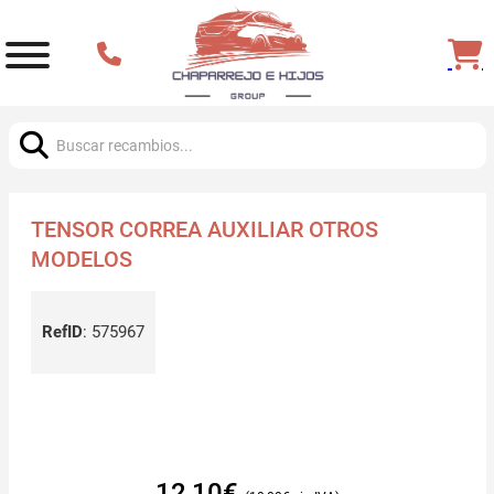
Buscar:
TENSOR CORREA AUXILIAR OTROS
MODELOS
RefID
:
575967
12,10
€