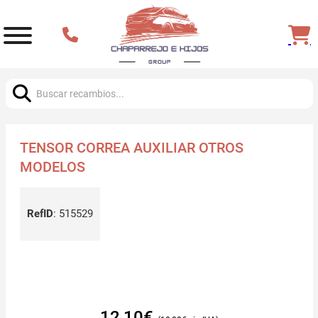
Buscar:
TENSOR CORREA AUXILIAR OTROS
MODELOS
RefID
:
515529
12,10
€