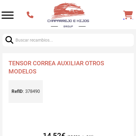
Buscar:
TENSOR CORREA AUXILIAR OTROS
MODELOS
RefID
:
378490
14,52
€