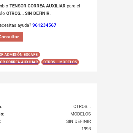
mbio
TENSOR CORREA AUXILIAR
para el
ulo
OTROS... SIN DEFINIR
.
ecesitas ayuda?
961234567
Consultar
R ADMISIÓN ESCAPE
OR CORREA AUXILIAR
OTROS... MODELOS
a
:
OTROS...
lo
:
MODELOS
:
SIN DEFINIR
1993