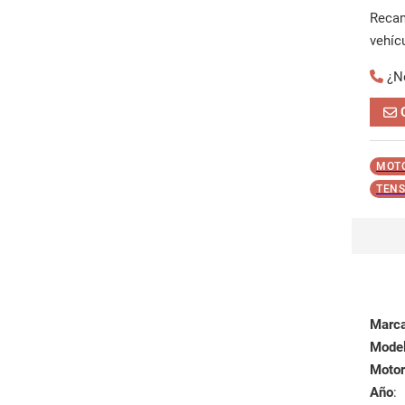
Reca
vehíc
¿N
MOTO
TENS
Marc
Mode
Motor
Año
: