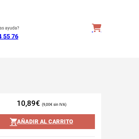
as ayuda?
4 55 76
10,89
€
9,00
€
AÑADIR AL CARRITO