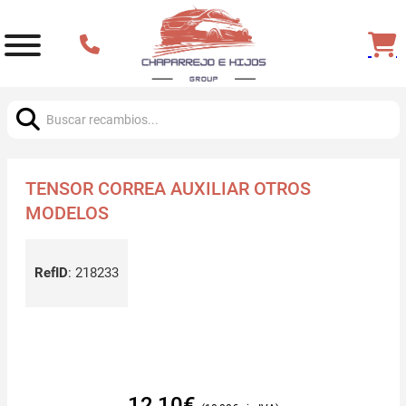
Buscar:
TENSOR CORREA AUXILIAR OTROS
MODELOS
RefID
:
218233
12,10
€