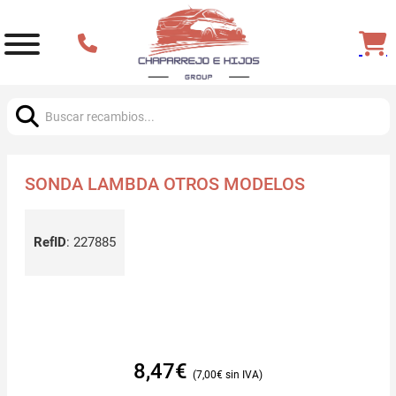
Buscar:
SONDA LAMBDA OTROS MODELOS
RefID
:
227885
8,47
€
7,00
€