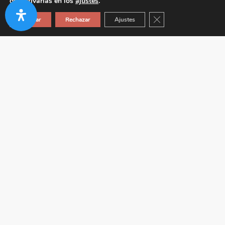
desactivarlas en los
ajustes
.
Cerrar el banner de co
Aceptar
Rechazar
Ajustes