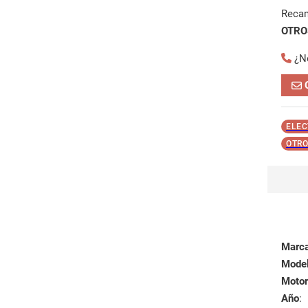
Reca
OTROS
¿N
ELEC
OTRO
Marc
Mode
Motor
Año
: