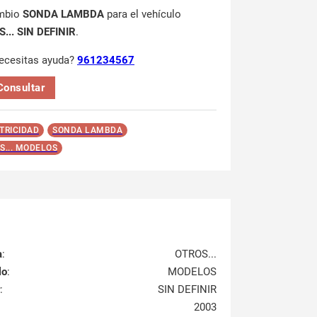
mbio
SONDA LAMBDA
para el vehículo
... SIN DEFINIR
.
ecesitas ayuda?
961234567
Consultar
TRICIDAD
SONDA LAMBDA
S... MODELOS
a
:
OTROS...
lo
:
MODELOS
:
SIN DEFINIR
2003