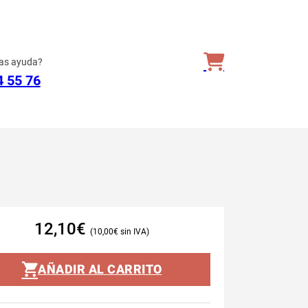
as ayuda?
4 55 76
12,10
€
10,00
€
AÑADIR AL CARRITO