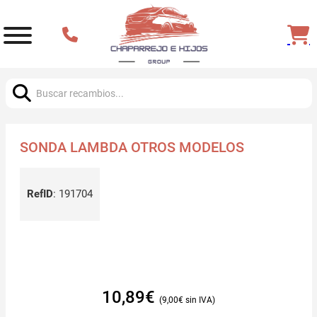
Buscar:
SONDA LAMBDA OTROS MODELOS
RefID
:
191704
10,89
€
9,00
€