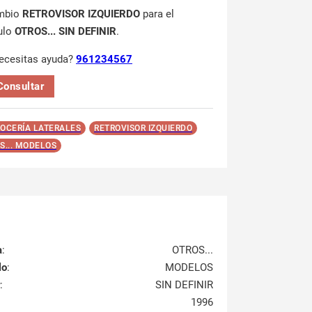
mbio
RETROVISOR IZQUIERDO
para el
ulo
OTROS... SIN DEFINIR
.
ecesitas ayuda?
961234567
Consultar
OCERÍA LATERALES
RETROVISOR IZQUIERDO
S... MODELOS
a
:
OTROS...
lo
:
MODELOS
:
SIN DEFINIR
1996