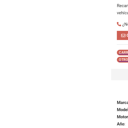
Reca
vehíc
¿N
CARR
OTRO
Marc
Mode
Motor
Año
: