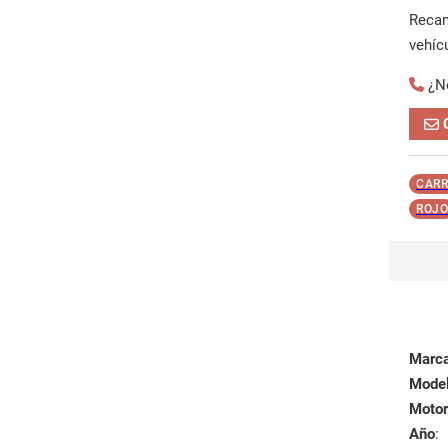
Reca
vehíc
¿N
CARR
ROJO
Marc
Mode
Motor
Año
: