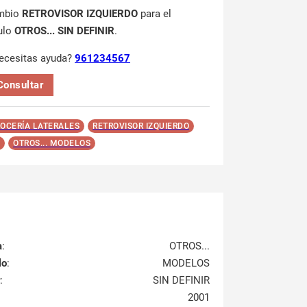
mbio
RETROVISOR IZQUIERDO
para el
ulo
OTROS... SIN DEFINIR
.
ecesitas ayuda?
961234567
Consultar
OCERÍA LATERALES
RETROVISOR IZQUIERDO
OTROS... MODELOS
a
:
OTROS...
lo
:
MODELOS
:
SIN DEFINIR
2001