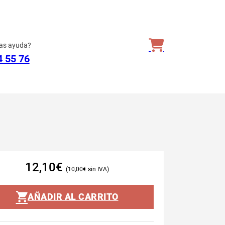
as ayuda?
4 55 76
12,10
€
10,00
€
AÑADIR AL CARRITO