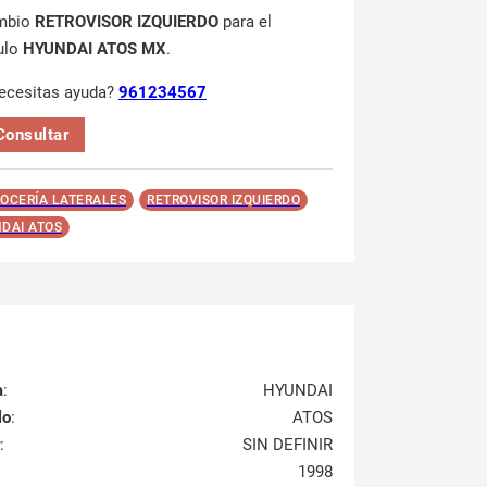
mbio
RETROVISOR IZQUIERDO
para el
ulo
HYUNDAI ATOS MX
.
ecesitas ayuda?
961234567
Consultar
OCERÍA LATERALES
RETROVISOR IZQUIERDO
DAI ATOS
a
:
HYUNDAI
lo
:
ATOS
:
SIN DEFINIR
1998