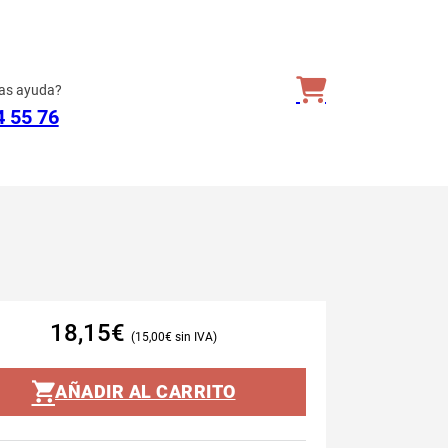
as ayuda?
4 55 76
18,15
€
15,00
€
AÑADIR AL CARRITO