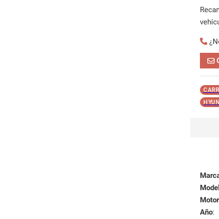
Reca
vehíc
¿N
CARR
HYUN
Marc
Mode
Motor
Año
: