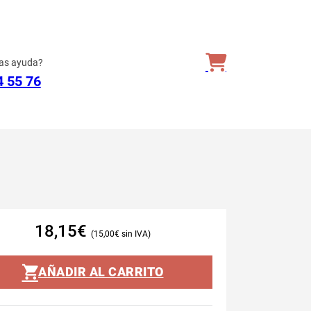
as ayuda?
4 55 76
18,15
€
15,00
€
AÑADIR AL CARRITO