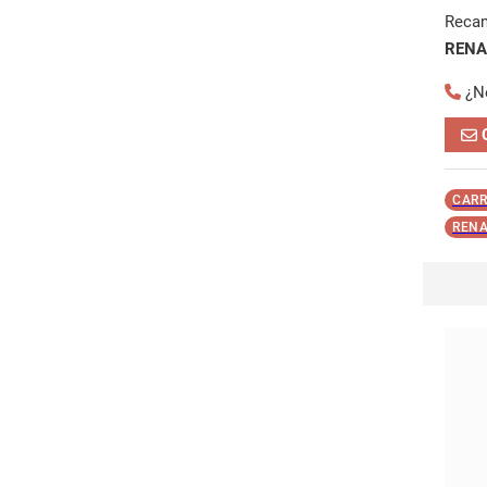
Reca
RENA
¿N
CARR
RENA