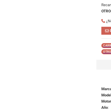
Reca
OTROS
¿N
CARR
OTRO
Marc
Mode
Motor
Año
: