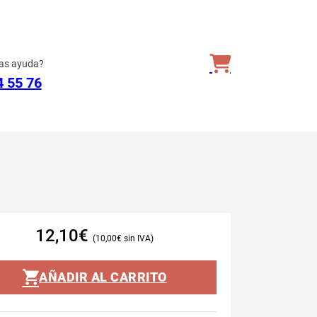
as ayuda?
4 55 76
12,10
€
10,00
€
AÑADIR AL CARRITO