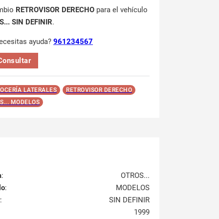
mbio
RETROVISOR DERECHO
para el vehículo
... SIN DEFINIR
.
ecesitas ayuda?
961234567
Consultar
OCERÍA LATERALES
RETROVISOR DERECHO
S... MODELOS
a
:
OTROS...
lo
:
MODELOS
:
SIN DEFINIR
1999