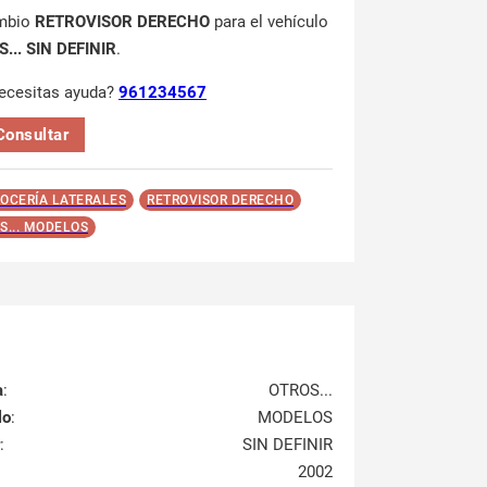
mbio
RETROVISOR DERECHO
para el vehículo
... SIN DEFINIR
.
ecesitas ayuda?
961234567
Consultar
OCERÍA LATERALES
RETROVISOR DERECHO
S... MODELOS
a
:
OTROS...
lo
:
MODELOS
:
SIN DEFINIR
2002