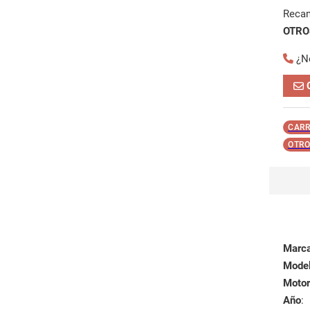
Reca
OTROS
¿N
CARR
OTRO
Marc
Mode
Motor
Año
: