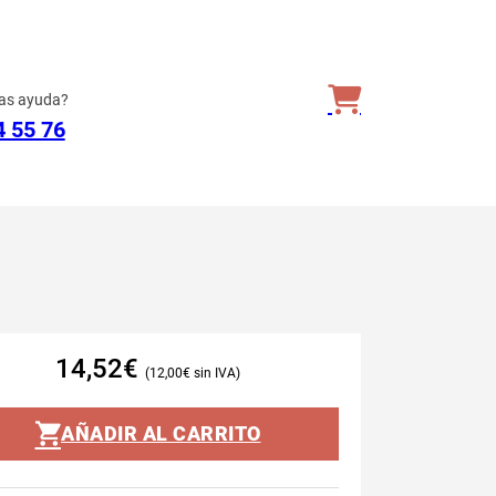
as ayuda?
4 55 76
14,52
€
12,00
€
AÑADIR AL CARRITO