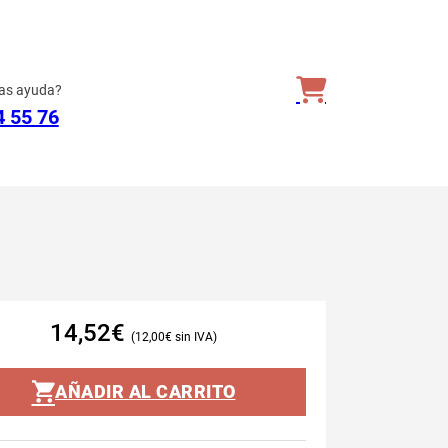
as ayuda?
4 55 76
14,52
€
12,00
€
AÑADIR AL CARRITO