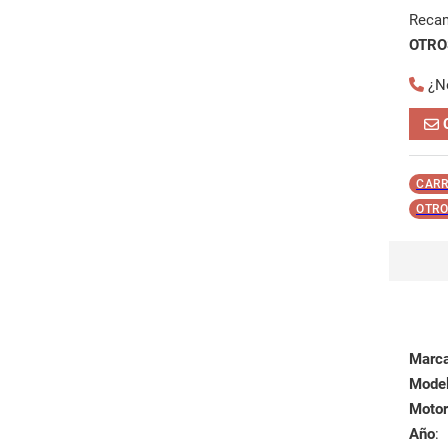
Reca
OTROS
¿N
CARR
OTRO
Marc
Mode
Motor
Año
: