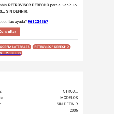
mbio
RETROVISOR DERECHO
para el vehículo
... SIN DEFINIR
.
ecesitas ayuda?
961234567
Consultar
OCERÍA LATERALES
RETROVISOR DERECHO
S... MODELOS
a
:
OTROS...
lo
:
MODELOS
:
SIN DEFINIR
2006