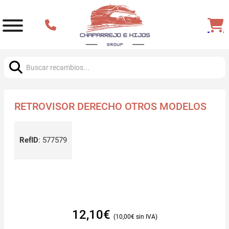
Buscar:
RETROVISOR DERECHO OTROS MODELOS
RefID
:
577579
12,10
€
10,00
€