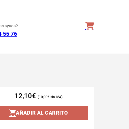
as ayuda?
4 55 76
12,10
€
10,00
€
AÑADIR AL CARRITO