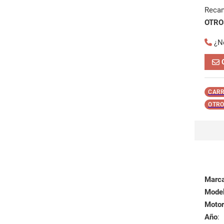
Reca
OTROS
¿N
CARR
OTRO
Marc
Mode
Motor
Año
: