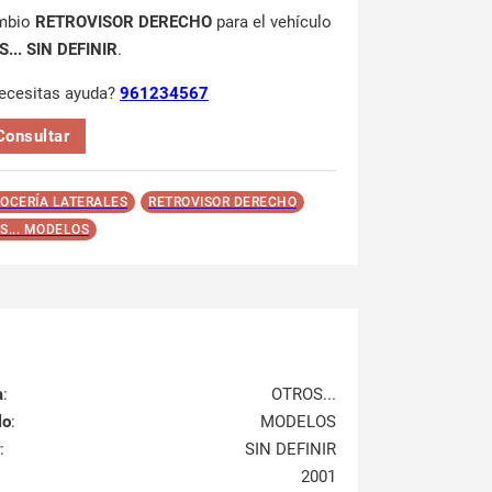
mbio
RETROVISOR DERECHO
para el vehículo
... SIN DEFINIR
.
ecesitas ayuda?
961234567
Consultar
OCERÍA LATERALES
RETROVISOR DERECHO
S... MODELOS
a
:
OTROS...
lo
:
MODELOS
:
SIN DEFINIR
2001