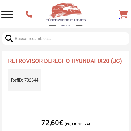
Buscar:
RETROVISOR DERECHO HYUNDAI IX20 (JC)
RefID
:
702644
72,60
€
60,00
€