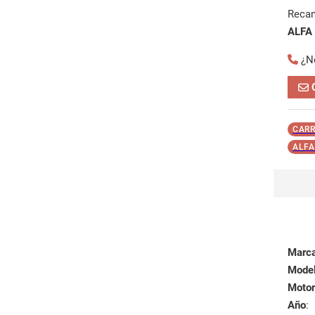
Reca
ALFA
¿N
CARR
ALFA
Marc
Mode
Motor
Año
: