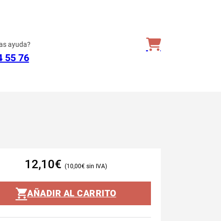
as ayuda?
4 55 76
12,10
€
10,00
€
AÑADIR AL CARRITO