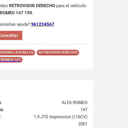
mbio
RETROVISOR DERECHO
para el vehículo
 ROMEO 147 190
.
ecesitas ayuda?
961234567
Consultar
OCERÍA LATERALES
RETROVISOR DERECHO
 ROMEO 147
a
:
ALFA ROMEO
lo
:
147
:
1.9 JTD Impression (116CV)
2001