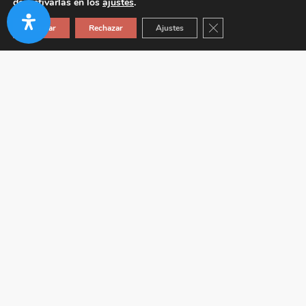
desactivarlas en los
ajustes
.
Cerrar el banner de co
Aceptar
Rechazar
Ajustes