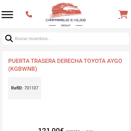
Buscar:
PUERTA TRASERA DERECHA TOYOTA AYGO
(KGBWNB)
RefID
:
701107
121,00
€