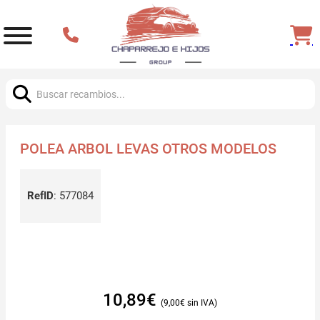
Buscar:
POLEA ARBOL LEVAS OTROS MODELOS
RefID
:
577084
10,89
€
9,00
€