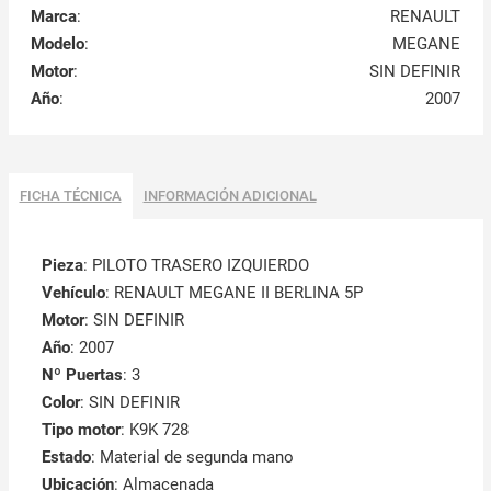
Marca
:
RENAULT
Modelo
:
MEGANE
Motor
:
SIN DEFINIR
Año
:
2007
FICHA TÉCNICA
INFORMACIÓN ADICIONAL
Pieza
: PILOTO TRASERO IZQUIERDO
Vehículo
: RENAULT MEGANE II BERLINA 5P
Motor
: SIN DEFINIR
Año
: 2007
Nº Puertas
: 3
Color
: SIN DEFINIR
Tipo motor
: K9K 728
Estado
: Material de segunda mano
Ubicación
: Almacenada