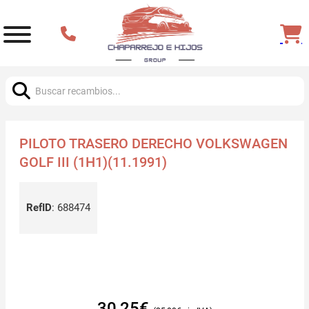
Buscar:
PILOTO TRASERO DERECHO VOLKSWAGEN
GOLF III (1H1)(11.1991)
RefID
:
688474
30,25
€