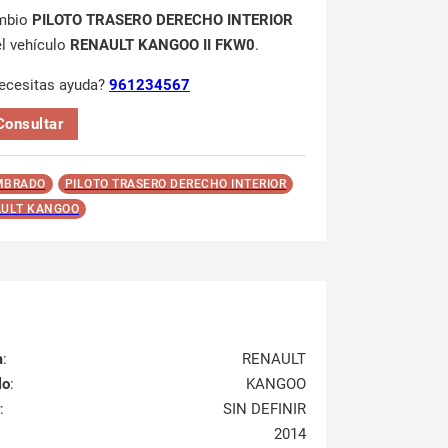
mbio
PILOTO TRASERO DERECHO INTERIOR
el vehículo
RENAULT KANGOO II FKW0
.
ecesitas ayuda?
961234567
Consultar
MBRADO
PILOTO TRASERO DERECHO INTERIOR
ULT KANGOO
a
:
RENAULT
lo
:
KANGOO
:
SIN DEFINIR
2014