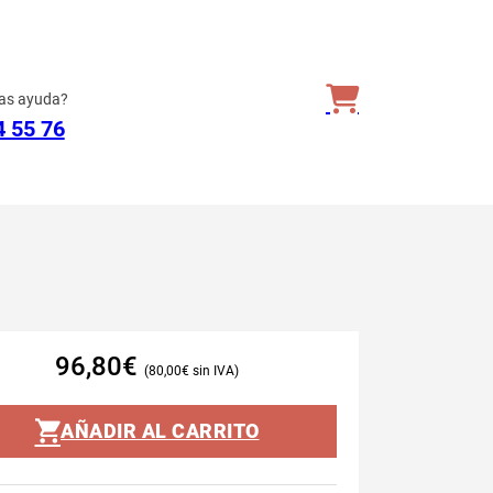
as ayuda?
4 55 76
96,80
€
80,00
€
AÑADIR AL CARRITO