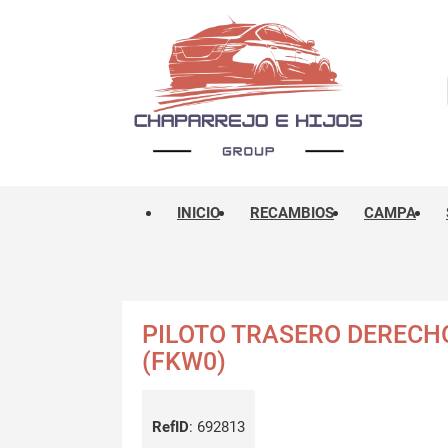
INICIO
RECAMBIOS
CAMPA
PILOTO TRASERO DERECHO
(FKW0)
RefID
:
692813