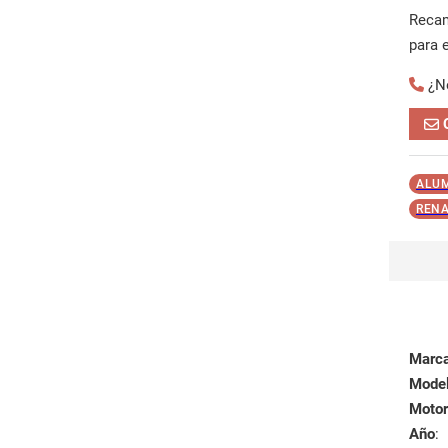
Reca
para 
¿N
ALU
RENA
Marc
Mode
Motor
Año
: