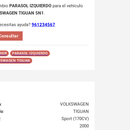
mbio
PARASOL IZQUIERDO
para el vehículo
SWAGEN TIGUAN 5N1
.
ecesitas ayuda?
961234567
Consultar
RIOR
PARASOL IZQUIERDO
SWAGEN TIGUAN
a
:
VOLKSWAGEN
lo
:
TIGUAN
:
Sport (170CV)
2000