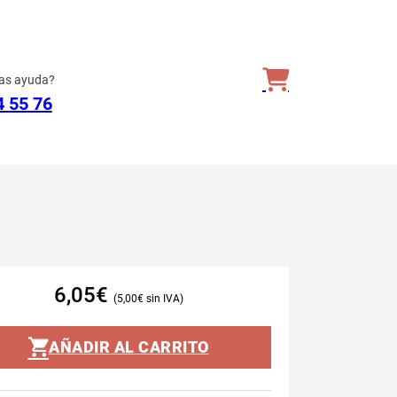
as ayuda?
4 55 76
6,05
€
5,00
€
AÑADIR AL CARRITO