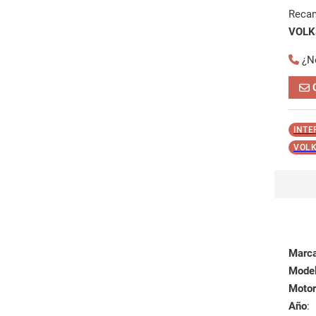
Reca
VOLK
¿N
INTE
VOLK
Marc
Mode
Motor
Año
: