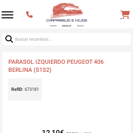
Buscar:
PARASOL IZQUIERDO PEUGEOT 406
BERLINA (S1S2)
RefID
:
673181
12,10
€