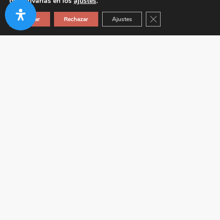
desactivarlas en los
ajustes
.
Cerrar el banner de co
Aceptar
Rechazar
Ajustes