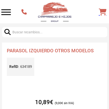
Buscar:
PARASOL IZQUIERDO OTROS MODELOS
RefID
:
634189
10,89
€
9,00
€