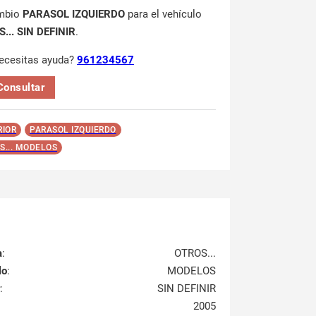
mbio
PARASOL IZQUIERDO
para el vehículo
... SIN DEFINIR
.
ecesitas ayuda?
961234567
Consultar
RIOR
PARASOL IZQUIERDO
S... MODELOS
a
:
OTROS...
lo
:
MODELOS
:
SIN DEFINIR
2005