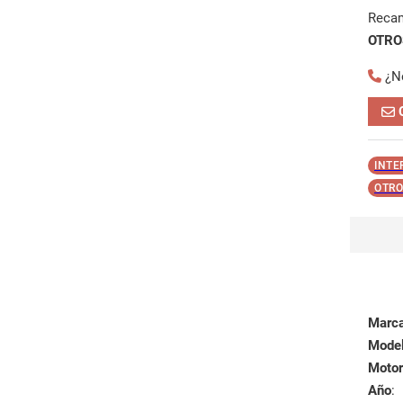
Reca
OTROS
¿N
INTE
OTRO
Marc
Mode
Motor
Año
: