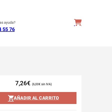
as ayuda?
4 55 76
7,26
€
6,00
€
AÑADIR AL CARRITO