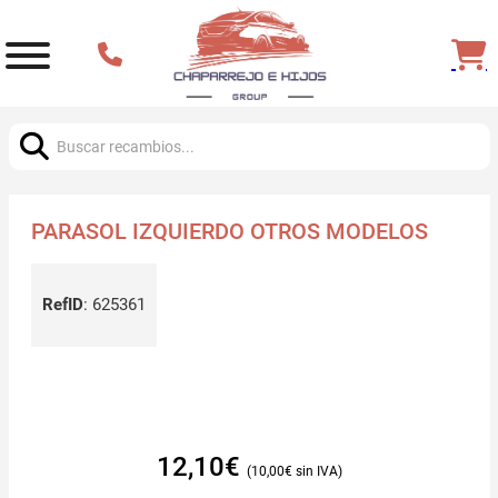
Buscar:
PARASOL IZQUIERDO OTROS MODELOS
RefID
:
625361
12,10
€
10,00
€