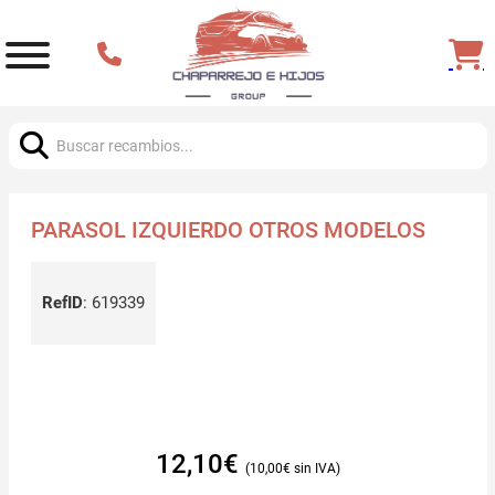
Buscar:
PARASOL IZQUIERDO OTROS MODELOS
RefID
:
619339
12,10
€
10,00
€