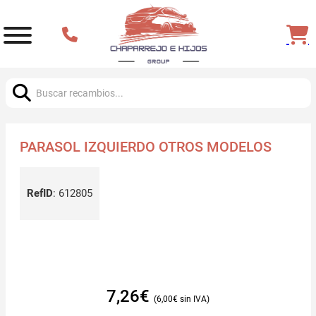
Buscar:
PARASOL IZQUIERDO OTROS MODELOS
RefID
:
612805
7,26
€
6,00
€