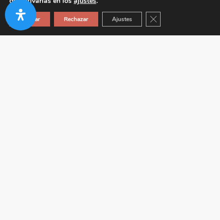
desactivarlas en los
ajustes
.
Cerrar el banner de co
Aceptar
Rechazar
Ajustes