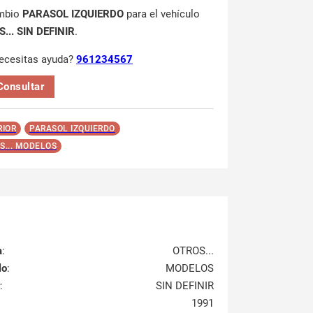
mbio
PARASOL IZQUIERDO
para el vehículo
... SIN DEFINIR
.
ecesitas ayuda?
961234567
Consultar
RIOR
PARASOL IZQUIERDO
S... MODELOS
a
:
OTROS...
lo
:
MODELOS
:
SIN DEFINIR
1991