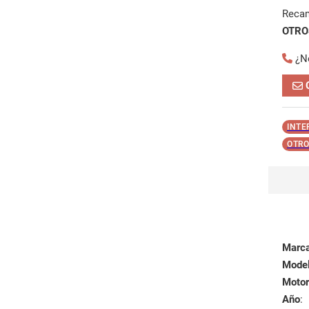
Reca
OTROS
¿N
INTE
OTRO
Marc
Mode
Motor
Año
: