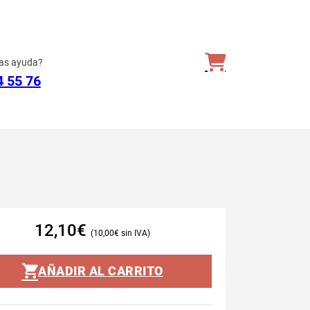
as ayuda?
4 55 76
12,10
€
10,00
€
AÑADIR AL CARRITO