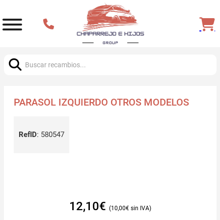
Buscar:
PARASOL IZQUIERDO OTROS MODELOS
RefID
:
580547
12,10
€
10,00
€