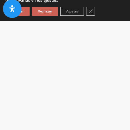
desactivarlas en los
ajustes
.
Cerrar el banner de co
Aceptar
Rechazar
Ajustes