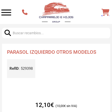
Buscar:
PARASOL IZQUIERDO OTROS MODELOS
RefID
:
529398
12,10
€
10,00
€