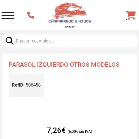
Buscar:
PARASOL IZQUIERDO OTROS MODELOS
RefID
:
506458
7,26
€
6,00
€