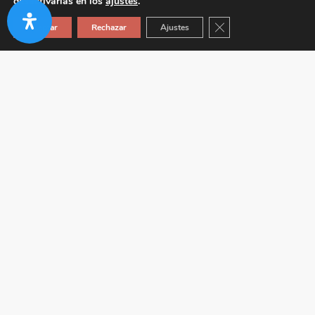
desactivarlas en los
ajustes
.
Cerrar el banner de co
Aceptar
Rechazar
Ajustes