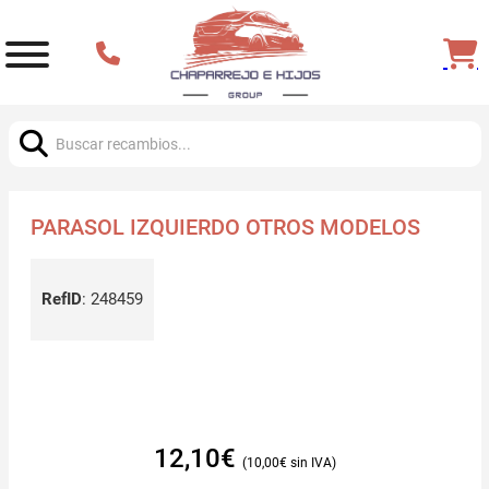
Buscar:
PARASOL IZQUIERDO OTROS MODELOS
RefID
:
248459
12,10
€
10,00
€