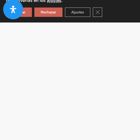
desactivarlas en los
ajustes
.
Cerrar el banner de co
Aceptar
Rechazar
Ajustes