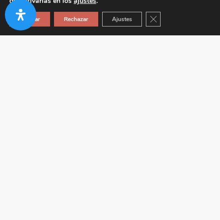
desactivarlas en los
ajustes
.
Cerrar el banner de co
Aceptar
Rechazar
Ajustes