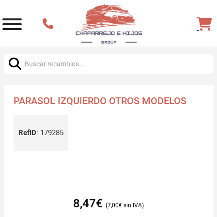
Buscar:
PARASOL IZQUIERDO OTROS MODELOS
RefID
:
179285
8,47
€
7,00
€