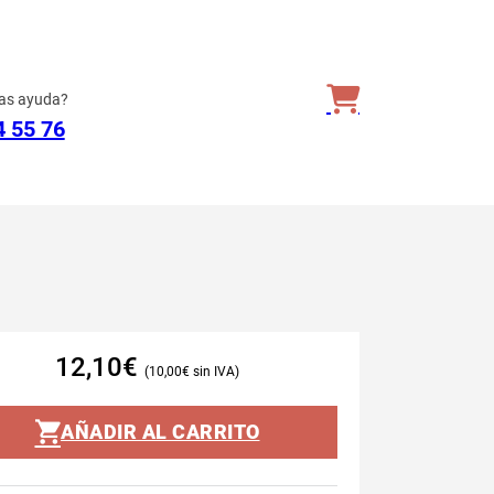
as ayuda?
4 55 76
12,10
€
10,00
€
AÑADIR AL CARRITO