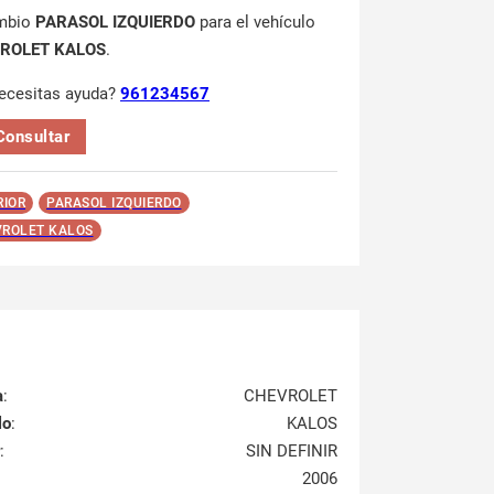
mbio
PARASOL IZQUIERDO
para el vehículo
ROLET KALOS
.
ecesitas ayuda?
961234567
Consultar
RIOR
PARASOL IZQUIERDO
ROLET KALOS
a
:
CHEVROLET
lo
:
KALOS
:
SIN DEFINIR
2006