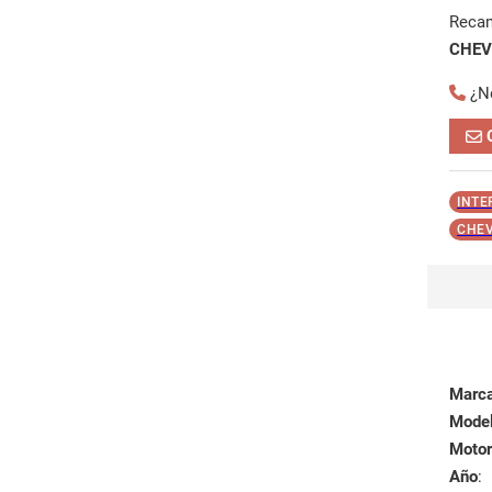
Reca
CHEV
¿N
INTE
CHEV
Marc
Mode
Motor
Año
: