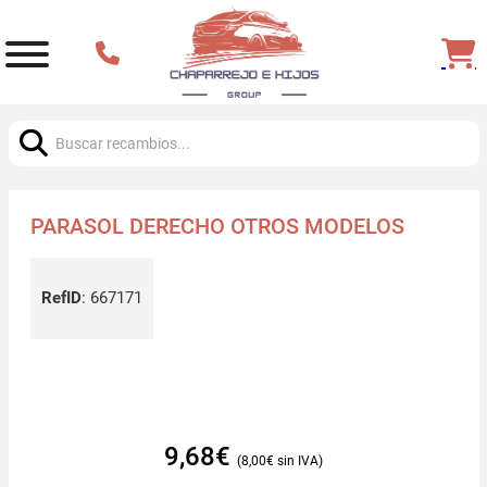
Buscar:
PARASOL DERECHO OTROS MODELOS
RefID
:
667171
9,68
€
8,00
€