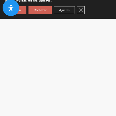
desactivarlas en los
ajustes
.
Cerrar el banner de co
Aceptar
Rechazar
Ajustes