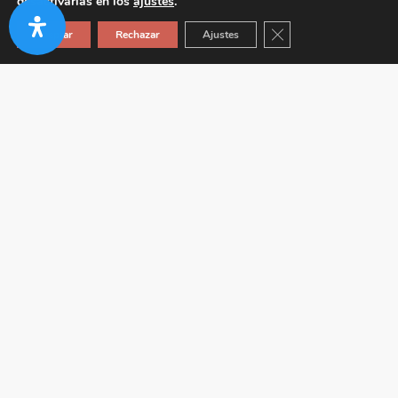
desactivarlas en los
ajustes
.
Cerrar el banner de co
Aceptar
Rechazar
Ajustes