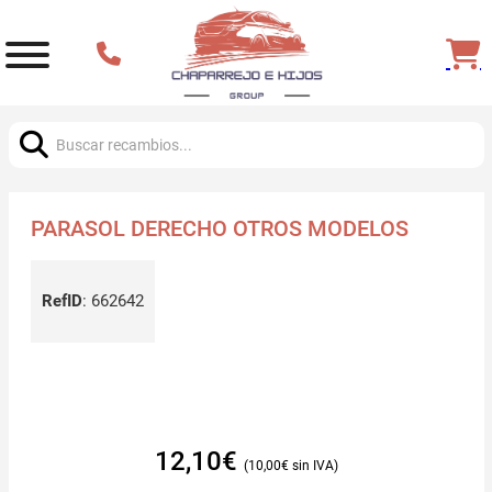
Buscar:
PARASOL DERECHO OTROS MODELOS
RefID
:
662642
12,10
€
10,00
€