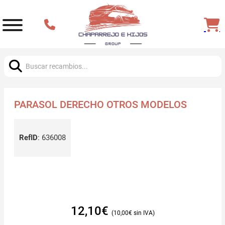
Buscar:
PARASOL DERECHO OTROS MODELOS
RefID
:
636008
12,10
€
10,00
€