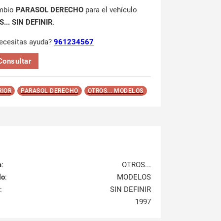
mbio
PARASOL DERECHO
para el vehículo
... SIN DEFINIR
.
ecesitas ayuda?
961234567
Consultar
RIOR
PARASOL DERECHO
OTROS... MODELOS
a
:
OTROS...
lo
:
MODELOS
:
SIN DEFINIR
1997