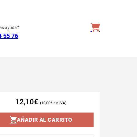
as ayuda?
4 55 76
12,10
€
10,00
€
AÑADIR AL CARRITO