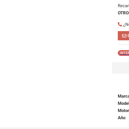
Reca
OTROS
¿N
INTE
Marc
Mode
Motor
Año
: