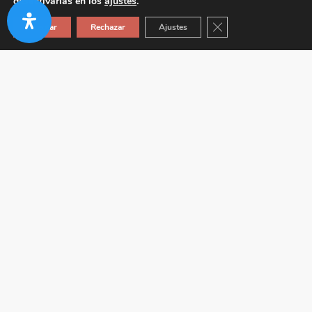
desactivarlas en los
ajustes
.
Cerrar el banner de co
Aceptar
Rechazar
Ajustes