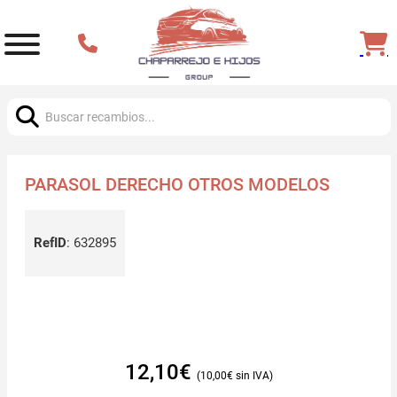
Buscar:
PARASOL DERECHO OTROS MODELOS
RefID
:
632895
12,10
€
10,00
€