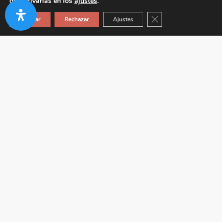
desactivarlas en los
ajustes
.
Cerrar el banner de co
Aceptar
Rechazar
Ajustes