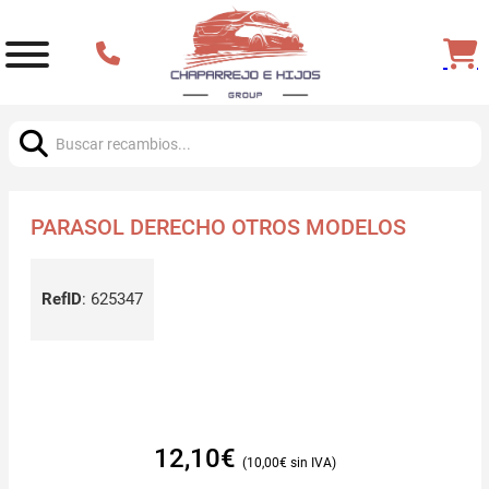
Buscar:
PARASOL DERECHO OTROS MODELOS
RefID
:
625347
12,10
€
10,00
€