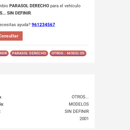
mbio
PARASOL DERECHO
para el vehículo
... SIN DEFINIR
.
ecesitas ayuda?
961234567
Consultar
RIOR
PARASOL DERECHO
OTROS... MODELOS
a
:
OTROS...
lo
:
MODELOS
:
SIN DEFINIR
2001