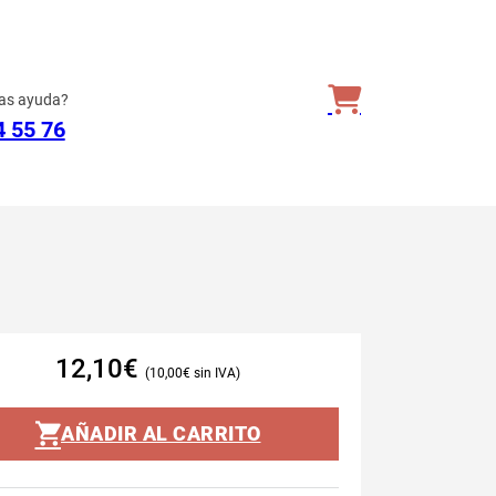
as ayuda?
4 55 76
12,10
€
10,00
€
AÑADIR AL CARRITO