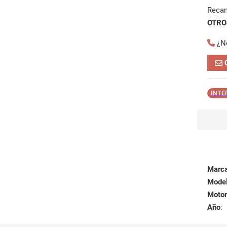
Reca
OTROS
¿N
INTE
Marc
Mode
Motor
Año
: