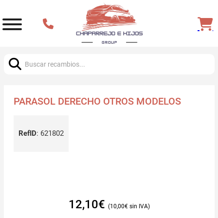
Buscar:
PARASOL DERECHO OTROS MODELOS
RefID
:
621802
12,10
€
10,00
€