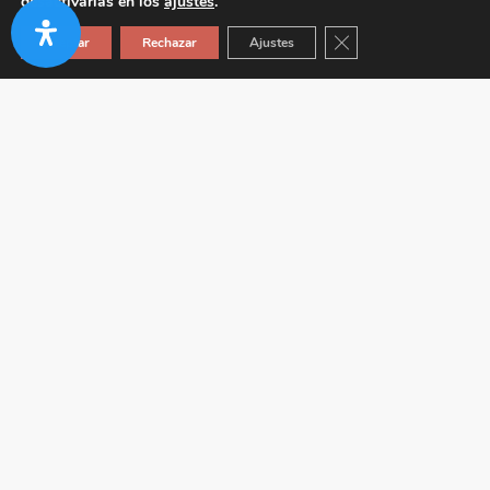
desactivarlas en los
ajustes
.
Cerrar el banner de co
Aceptar
Rechazar
Ajustes